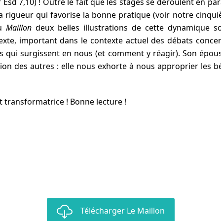
 Esd 7,10) ! Outre le fait que les stages se déroulent en par
la rigueur qui favorise la bonne pratique (voir notre cinq
du
Maillon
deux belles illustrations de cette dynamique so
xte, important dans le contexte actuel des débats concer
rs qui surgissent en nous (et comment y réagir). Son épous
on des autres : elle nous exhorte à nous approprier les b
 transformatrice ! Bonne lecture !
Télécharger Le Maillon