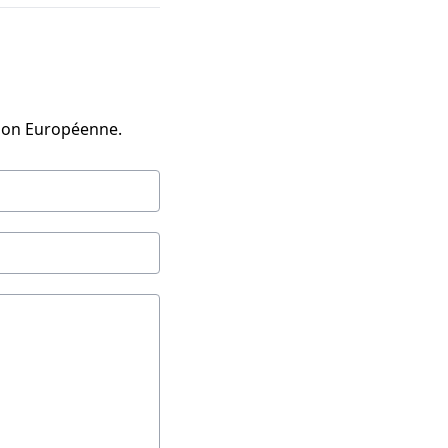
?
nion Européenne.