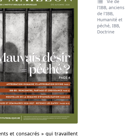
Vie de
l'IBB, anciens
de l'IBB
,
Humanité et
péché
,
IBB
,
Doctrine
ents et consacrés » qui travaillent