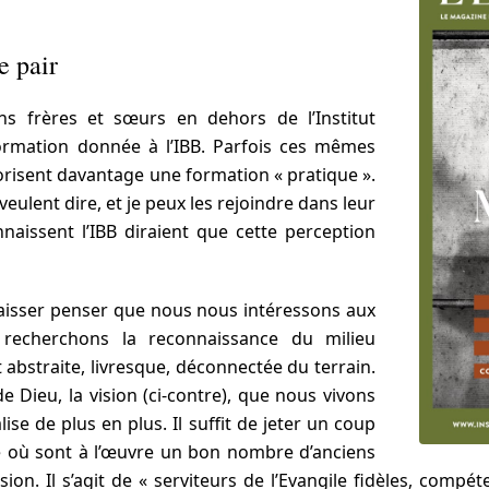
e pair
ns frères et sœurs en dehors de l’Institut
formation donnée à l’IBB. Parfois ces mêmes
orisent davantage une formation « pratique ».
eulent dire, et je peux les rejoindre dans leur
nnaissent l’IBB diraient que cette perception
laisser penser que nous nous intéressons aux
s recherchons la reconnaissance du milieu
abstraite, livresque, déconnectée du terrain.
de Dieu, la vision (ci-contre), que nous vivons
ise de plus en plus. Il suffit de jeter un coup
tre où sont à l’œuvre un bon nombre d’anciens
ision. Il s’agit de « serviteurs de l’Evangile fidèles, compét