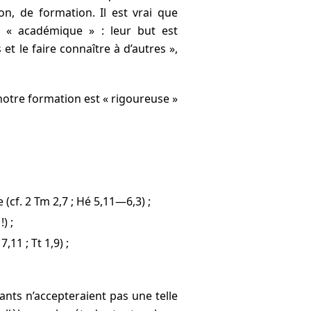
ion, de formation. Il est vrai que
as « académique » : leur but est
et le faire connaître à d’autres »,
otre formation est « rigoureuse »
 (cf. 2 Tm 2,7 ; Hé 5,11—6,3) ;
) ;
,11 ; Tt 1,9) ;
iants n’accepteraient pas une telle