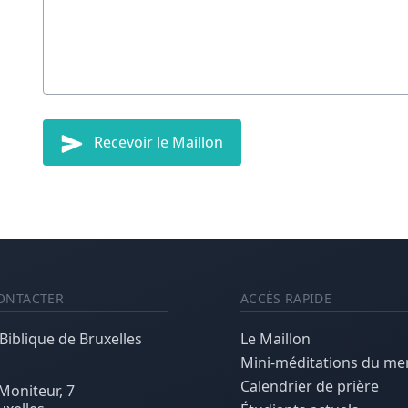
Recevoir le Maillon
ONTACTER
ACCÈS RAPIDE
 Biblique de Bruxelles
Le Maillon
Mini-méditations du me
Calendrier de prière
Moniteur, 7