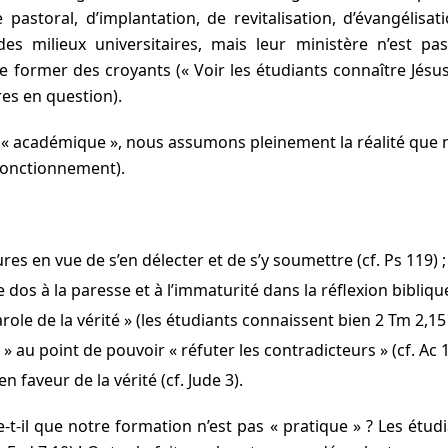
astoral, d’implantation, de revitalisation, d’évangélisat
es milieux universitaires, mais leur ministère n’est p
 former des croyants (« Voir les étudiants connaître Jésus 
res en question).
 « académique », nous assumons pleinement la réalité que n
 fonctionnement).
res en vue de s’en délecter et de s’y soumettre (cf. Ps 119) ;
 dos à la paresse et à l’immaturité dans la réflexion biblique
role de la vérité » (les étudiants connaissent bien 2 Tm 2,15 !
» au point de pouvoir « réfuter les contradicteurs » (cf. Ac 17
faveur de la vérité (cf. Jude 3).
-t-il que notre formation n’est pas « pratique » ? Les étud